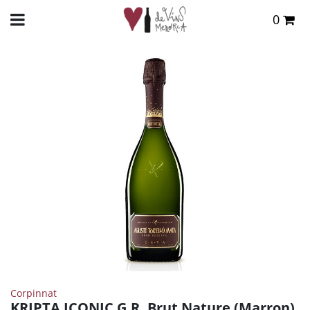
0
Total:
0,00 €
INICIO
>
TIENDA ONLINE
>
VINOS
>
OTROS
> KRIPTA ICONIC G.R. BRUT NATURE
(MARRON)
VER CESTA
Corpinnat
KRIPTA ICONIC G.R. Brut Nature (Marron)