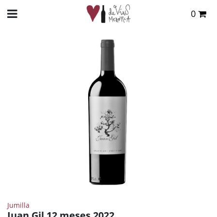
0
Total:
0,00 €
INICIO
>
TIENDA ONLINE
>
VINOS
>
TINTO
> JUAN GIL 12 MESES 2022
VER CESTA
Jumilla
Juan Gil 12 meses 2022