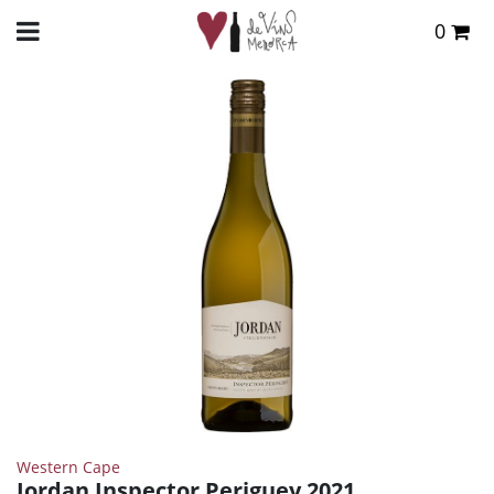
0
Total:
0,00 €
INICIO
>
TIENDA ONLINE
>
VINOS
>
BLANCO
> JORDAN INSPECTOR PERIGUEY 2021
VER CESTA
Western Cape
Jordan Inspector Periguey 2021