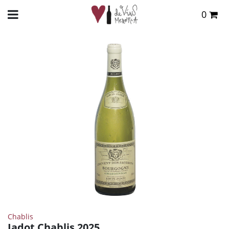
0
Total:
0,00 €
INICIO
>
TIENDA ONLINE
>
VINOS
>
BLANCO
> JADOT CHABLIS 2025
VER CESTA
Chablis
Jadot Chablis 2025