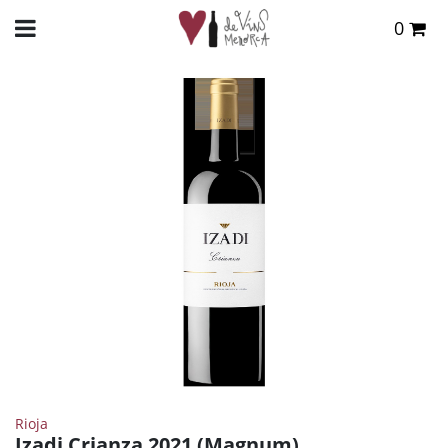
0
Total:
0,00 €
INICIO
>
TIENDA ONLINE
>
VINOS
>
TINTO
> IZADI CRIANZA 2021 (MAGNUM)
VER CESTA
Rioja
Izadi Crianza 2021 (Magnum)