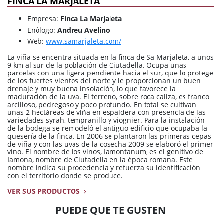
FINCA LA MARJALETA
Empresa:
Finca La Marjaleta
Enólogo:
Andreu Avelino
Web:
www.samarjaleta.com/
La viña se encentra situada en la finca de Sa Marjaleta, a unos
9 km al sur de la población de Ciutadella. Ocupa unas
parcelas con una ligera pendiente hacia el sur, que lo protege
de los fuertes vientos del norte y le proporcionan un buen
drenaje y muy buena insolación, lo que favorece la
maduración de la uva. El terreno, sobre roca caliza, es franco
arcilloso, pedregoso y poco profundo. En total se cultivan
unas 2 hectáreas de viña en espaldera con presencia de las
variedades syrah, tempranillo y viognier. Para la instalación
de la bodega se remodeló el antiguo edificio que ocupaba la
quesería de la finca. En 2006 se plantaron las primeras cepas
de viña y con las uvas de la cosecha 2009 se elaboró el primer
vino. El nombre de los vinos, Iamontanum, es el genitivo de
Iamona, nombre de Ciutadella en la época romana. Este
nombre indica su procedencia y refuerza su identificación
con el territorio donde se produce.
VER SUS PRODUCTOS
PUEDE QUE TE GUSTEN