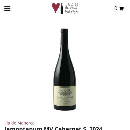
0
Total:
0,00 €
INICIO
>
TIENDA ONLINE
>
VINOS
>
TINTO
> IAMONTANUM MV CABERNET S. 2024
VER CESTA
Illa de Menorca
Iamontanum MV Cabernet S. 2024