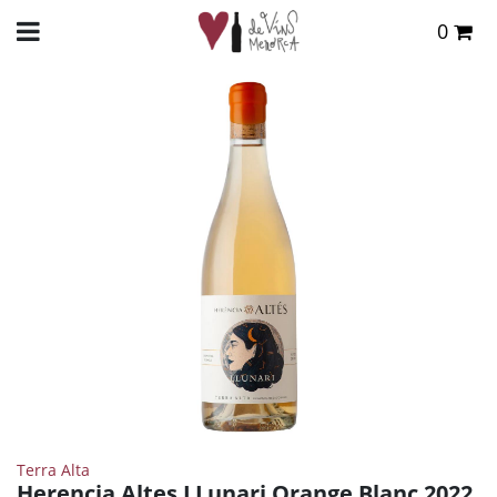
0
Total:
0,00 €
INICIO
>
TIENDA ONLINE
>
VINOS
>
BLANCO
> HERENCIA ALTES LLUNARI ORANGE
BLANC 2022
VER CESTA
Terra Alta
Herencia Altes LLunari Orange Blanc 2022