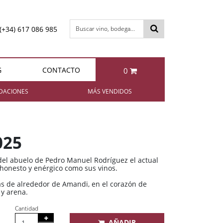
(+34) 617 086 985
Buscar vino, bodega...
G
CONTACTO
0
otal:
0,00 €
DACIONES
MÁS VENDIDOS
VER CESTA
Bollinger Special Cuvée Brut
Berta NIBBIO Grappa di
Barbera
025
85,95 €
49,95 €
 del abuelo de Pedro Manuel Rodríguez el actual
 honesto y enérgico como sus vinos.
as de alrededor de Amandi, en el corazón de
 y arena.
Berta IL FATTO Grappa di
Enrique Mendoza
Chardonnay 2024
Brunello
Cantidad
11,35 €
49,95 €
AÑADIR