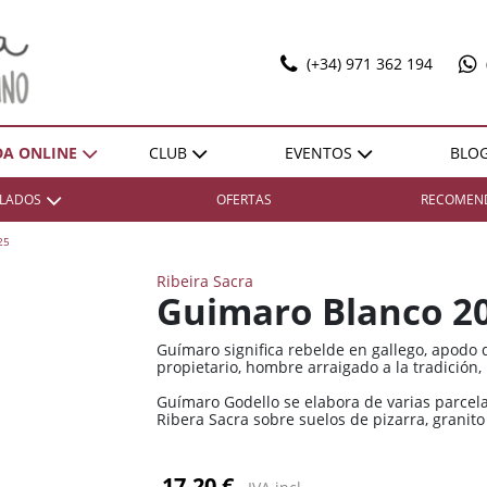
(+34) 971 362 194
DA ONLINE
CLUB
EVENTOS
BLO
T
ILADOS
OFERTAS
RECOMEN
SELECCIONES
EXPO POL MARBAN
ACTIVIDADES
DONES SOBRE LLENYA
25
ZONA
ZONA
REGIÓN
REGIÓN
VENTAJAS
Ribeira Sacra
Bierzo
Bierzo
España / Andalucía
España / Andalucía
HAZTE SOCIO
Guimaro Blanco 2
Cariñena
Cariñena
España / Castilla-La
España / Castilla-La
Mancha
Mancha
Guímaro significa rebelde en gallego, apodo
Cava
Cava
propietario, hombre arraigado a la tradición,
España / Catalunya
España / Catalunya
Champagne
Champagne
Guímaro Godello se elabora de varias parcel
España / Comunidad
España / Comunidad
Ribera Sacra sobre suelos de pizarra, granito
Cognac
Cognac
Foral De Navarra
Foral De Navarra
Illes Balears
Illes Balears
España / Extremadura
España / Extremadura
17,20 €