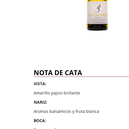
Dulce
Brandy
Oporto
Ron
Generoso
Otros
Todos los tipos
Todos los tipos
NOTA DE CATA
VISTA:
Amarillo pajizo brillante
NARIZ:
Aromas balsámicos y fruta blanca
BOCA: