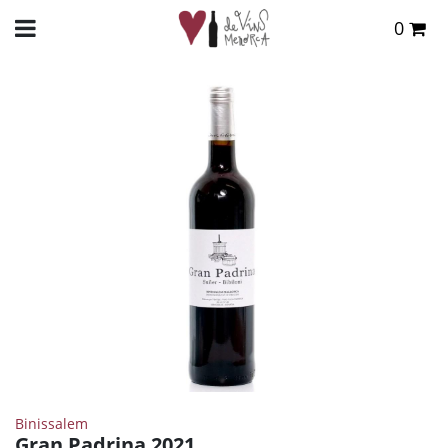
0
Total:
0,00 €
INICIO
>
TIENDA ONLINE
>
VINOS
>
TINTO
> GRAN PADRINA 2021
VER CESTA
Binissalem
Gran Padrina 2021