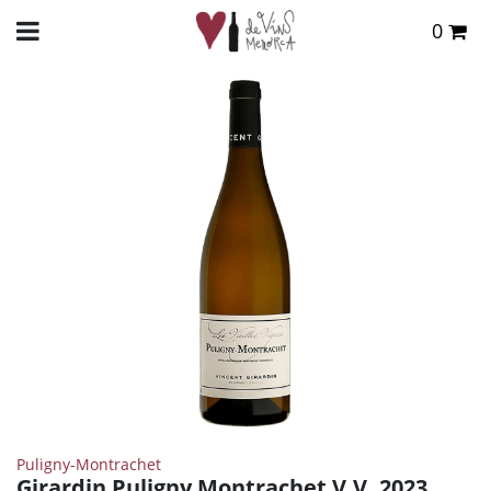
0
Total:
0,00 €
INICIO
>
TIENDA ONLINE
>
VINOS
>
BLANCO
> GIRARDIN PULIGNY MONTRACHET V.V.
2023
VER CESTA
Puligny-Montrachet
Girardin Puligny Montrachet V.V. 2023