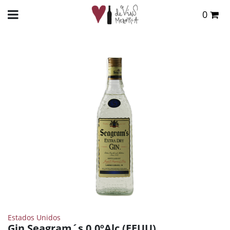
0
Total:
0,00 €
INICIO
>
TIENDA ONLINE
>
DESTILADOS
>
GINEBRA
> GIN SEAGRAM´S 0,0ºALC (EEUU)
VER CESTA
Estados Unidos
Gin Seagram´s 0,0ºAlc (EEUU)