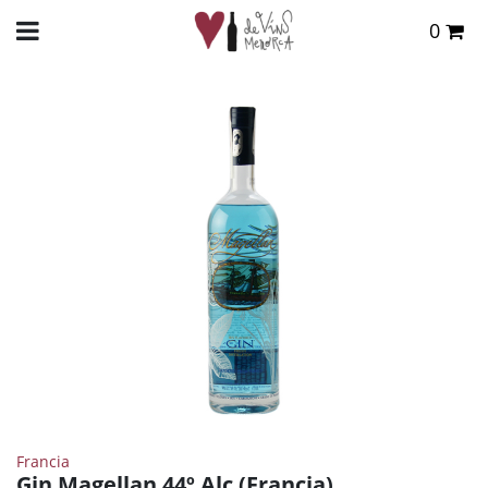
0
Total:
0,00 €
INICIO
>
TIENDA ONLINE
>
DESTILADOS
>
GINEBRA
> GIN MAGELLAN 44º ALC (FRANCIA)
VER CESTA
Francia
Gin Magellan 44º Alc (Francia)