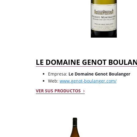
Dulce
Brandy
Oporto
Ron
Generoso
Otros
Todos los tipos
Todos los tipos
LE DOMAINE GENOT BOULA
Empresa:
Le Domaine Genot Boulanger
Web:
www.genot-boulanger.com/
VER SUS PRODUCTOS