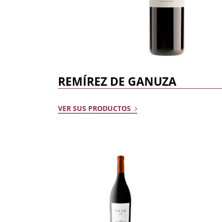
Dulce
Brandy
Oporto
Ron
Generoso
Otros
Todos los tipos
Todos los tipos
REMÍREZ DE GANUZA
VER SUS PRODUCTOS