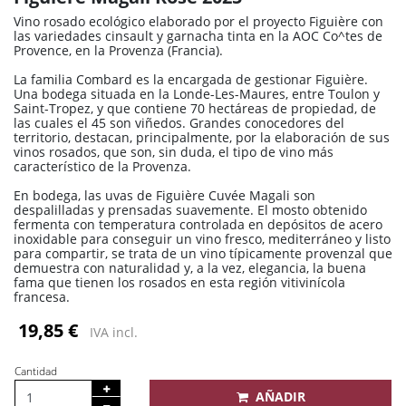
Vino rosado ecológico elaborado por el proyecto Figuière con
las variedades cinsault y garnacha tinta en la AOC Co^tes de
Provence, en la Provenza (Francia).
La familia Combard es la encargada de gestionar Figuière.
Una bodega situada en la Londe-Les-Maures, entre Toulon y
Saint-Tropez, y que contiene 70 hectáreas de propiedad, de
las cuales el 45 son viñedos. Grandes conocedores del
territorio, destacan, principalmente, por la elaboración de sus
vinos rosados, que son, sin duda, el tipo de vino más
característico de la Provenza.
En bodega, las uvas de Figuière Cuvée Magali son
despalilladas y prensadas suavemente. El mosto obtenido
fermenta con temperatura controlada en depósitos de acero
inoxidable para conseguir un vino fresco, mediterráneo y listo
para compartir, se trata de un vino típicamente provenzal que
demuestra con naturalidad y, a la vez, elegancia, la buena
fama que tienen los rosados en esta región vitivinícola
francesa.
19,85 €
IVA incl.
Cantidad
AÑADIR