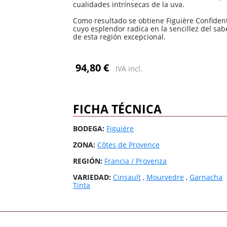
cualidades intrínsecas de la uva.
3 Riberas
3 Riberas
España / Galicia
España / Galicia
Como resultado se obtiene Figuière Confident
Abona
Abona
España / Islas
España / Islas
cuyo esplendor radica en la sencillez del sabe
Baleares
Baleares
de esta región excepcional.
España / Rioja
España / Rioja
94,80 €
Todas las zonas
Todas las zonas
Todos los países
Todos los países
IVA incl.
FICHA TÉCNICA
BODEGA:
Figuière
ZONA:
Côtes de Provence
REGIÓN:
Francia / Provenza
VARIEDAD:
Cinsault
,
Mourvedre
,
Garnacha
Tinta