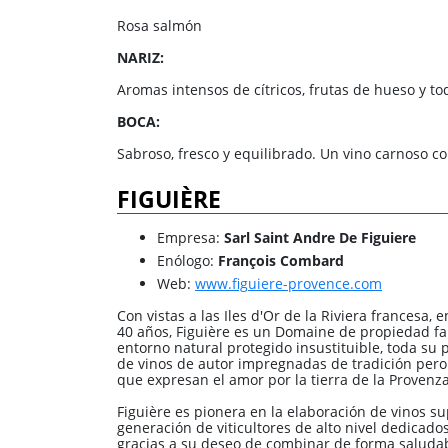
Rosa salmón
NARIZ:
Aromas intensos de cítricos, frutas de hueso y t
BOCA:
Sabroso, fresco y equilibrado. Un vino carnoso 
FIGUIÈRE
Empresa:
Sarl Saint Andre De Figuiere
Enólogo:
François Combard
Web:
www.figuiere-provence.com
Con vistas a las Iles d'Or de la Riviera francesa
40 años, Figuière es un Domaine de propiedad fa
entorno natural protegido insustituible, toda su 
de vinos de autor impregnadas de tradición pero
que expresan el amor por la tierra de la Provenza
Figuière es pionera en la elaboración de vinos 
generación de viticultores de alto nivel dedicado
gracias a su deseo de combinar de forma saludable