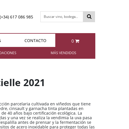
(+34) 617 086 985
Buscar vino, bodega...
G
CONTACTO
0
otal:
0,00 €
DACIONES
MÁS VENDIDOS
VER CESTA
Berta NIBBIO Grappa di
Enrique Mendoza
Chardonnay 2024
Barbera
ielle 2021
11,35 €
49,95 €
cción parcelaria cultivada en viñedos que tiene
dre, cinsault y garnacha tinta plantadas en
Bollinger Special Cuvée Brut
Berta IL FATTO Grappa di
de 40 años bajo certificación ecológica. La
Brunello
das y una vez se realiza la vendimia la uva pasa
espalilla antes de prensar y la fermentación se
85,95 €
49,95 €
itos de acero inoxidable para proteger todas las