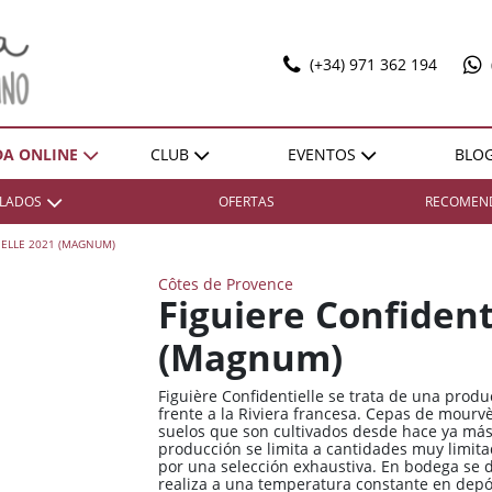
(+34) 971 362 194
DA ONLINE
CLUB
EVENTOS
BLO
T
ILADOS
OFERTAS
RECOMEN
SELECCIONES
EXPO POL MARBAN
ACTIVIDADES
DONES SOBRE LLENYA
IELLE 2021 (MAGNUM)
ZONA
ZONA
REGIÓN
REGIÓN
VENTAJAS
Côtes de Provence
Bierzo
Bierzo
España / Andalucía
España / Andalucía
HAZTE SOCIO
Figuiere Confident
Cariñena
Cariñena
España / Castilla-La
España / Castilla-La
(Magnum)
Mancha
Mancha
Cava
Cava
España / Catalunya
España / Catalunya
Figuière Confidentielle se trata de una produ
Champagne
Champagne
frente a la Riviera francesa. Cepas de mourvè
España / Comunidad
España / Comunidad
suelos que son cultivados desde hace ya más 
Cognac
Cognac
Foral De Navarra
Foral De Navarra
producción se limita a cantidades muy limita
por una selección exhaustiva. En bodega se d
Illes Balears
Illes Balears
España / Extremadura
España / Extremadura
realiza a una temperatura constante en depós