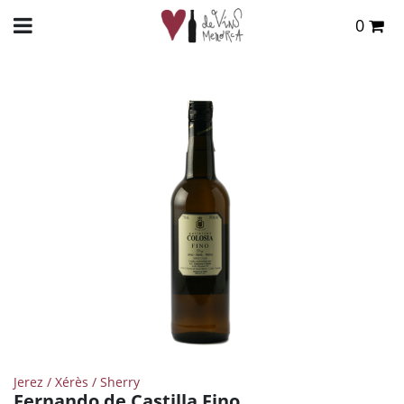
0
Total:
0,00 €
INICIO
>
TIENDA ONLINE
>
VINOS
>
GENEROSO
> FERNANDO DE CASTILLA FINO
VER CESTA
Jerez / Xérès / Sherry
Fernando de Castilla Fino