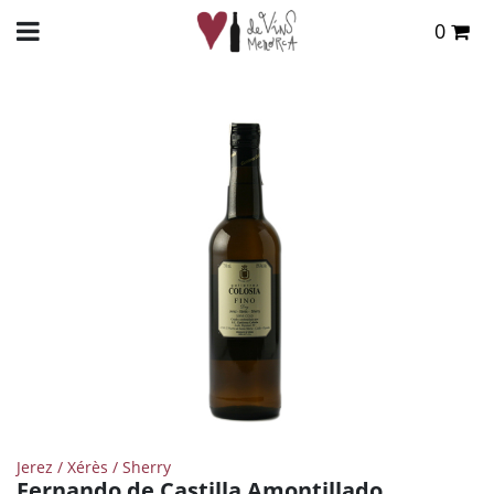
0
Total:
0,00 €
INICIO
>
TIENDA ONLINE
>
VINOS
>
GENEROSO
> FERNANDO DE CASTILLA
AMONTILLADO
VER CESTA
Jerez / Xérès / Sherry
Fernando de Castilla Amontillado