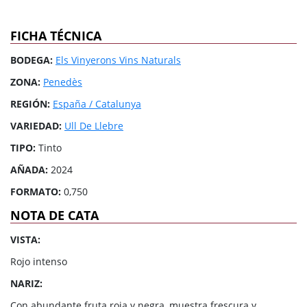
FICHA TÉCNICA
BODEGA:
Els Vinyerons Vins Naturals
ZONA:
Penedès
REGIÓN:
España / Catalunya
VARIEDAD:
Ull De Llebre
TIPO:
Tinto
AÑADA:
2024
FORMATO:
0,750
NOTA DE CATA
VISTA:
Rojo intenso
NARIZ:
Con abundante fruta roja y negra, muestra frescura y