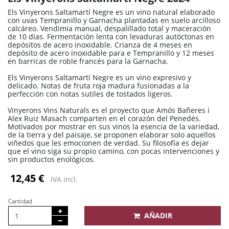
Els Vinyerons Saltamartí Negre es un vino natural elaborado
con uvas Tempranillo y Garnacha plantadas en suelo arcilloso
calcáreo. Vendimia manual, despalillado total y maceración
de 10 días. Fermentación lenta con levaduras autóctonas en
depósitos de acero inoxidable. Crianza de 4 meses en
depósito de acero inoxidable para e Tempranillo y 12 meses
en barricas de roble francés para la Garnacha.
Els Vinyerons Saltamartí Negre es un vino expresivo y
delicado. Notas de fruta roja madura fusionadas a la
perfección con notas sutiles de tostados ligeros.
Vinyerons Vins Naturals es el proyecto que Amós Bañeres i
Alex Ruiz Masach comparten en el corazón del Penedés.
Motivados por mostrar en sus vinos la esencia de la variedad,
de la tierra y del paisaje, se proponen elaborar solo aquellos
viñedos que les emocionen de verdad. Su filosofía es dejar
que el vino siga su propio camino, con pocas intervenciones y
sin productos enológicos.
12,45 €
IVA incl.
Cantidad
AÑADIR