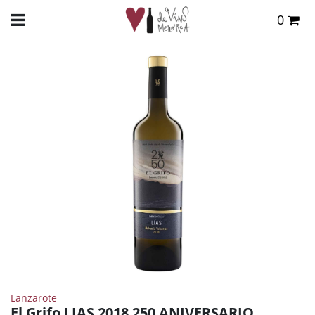
0
Total:
0,00 €
INICIO
>
TIENDA ONLINE
>
VINOS
>
BLANCO
> EL GRIFO LIAS 2018 250 ANIVERSARIO
VER CESTA
Lanzarote
El Grifo LIAS 2018 250 ANIVERSARIO