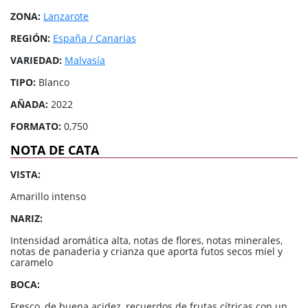
ZONA:
Lanzarote
REGIÓN:
España / Canarias
VARIEDAD:
Malvasía
TIPO:
Blanco
AÑADA:
2022
FORMATO:
0,750
NOTA DE CATA
VISTA:
Amarillo intenso
NARIZ:
Intensidad aromática alta, notas de flores, notas minerales,
notas de panaderia y crianza que aporta futos secos miel y
caramelo
BOCA:
Fresco, de buena acidez, recuerdos de frutas cítricas con un