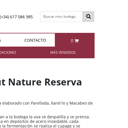
(+34) 617 086 985
Buscar vino, bodega...
G
CONTACTO
0
otal:
0,00 €
DACIONES
MÁS VENDIDOS
VER CESTA
Bollinger Special Cuvée Brut
Berta IL FATTO Grappa di
Brunello
t Nature Reserva
85,95 €
49,95 €
 elaborado con Parellada, Xarel·lo y Macabeo de
Berta NIBBIO Grappa di
Enrique Mendoza
Chardonnay 2024
Barbera
n a la bodega la uva se despalilla y se prensa.
a en depósitos de acero inoxidable, cada
11,35 €
49,95 €
la fermentación se realiza el cupage y se