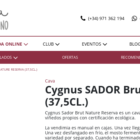
(+34) 971 362 194
DA ONLINE
CLUB
EVENTOS
BLO
T
ILADOS
OFERTAS
RECOMEN
SELECCIONES
EXPO POL MARBAN
ACTIVIDADES
DONES SOBRE LLENYA
TURE RESERVA (37,5CL.)
ZONA
ZONA
REGIÓN
REGIÓN
VENTAJAS
Cava
Bierzo
Bierzo
España / Andalucía
España / Andalucía
HAZTE SOCIO
Cygnus SADOR Bru
Cariñena
Cariñena
España / Castilla-La
España / Castilla-La
(37,5CL.)
Mancha
Mancha
Cava
Cava
España / Catalunya
España / Catalunya
Cygnus Sador Brut Nature Reserva es un cava
Champagne
Champagne
viñedos propios con certificación ecológica.
España / Comunidad
España / Comunidad
Cognac
Cognac
Foral De Navarra
Foral De Navarra
La vendimia es manual en cajas. Una vez llega
Una vez desfangado en frío, el mosto ferment
Illes Balears
Illes Balears
España / Extremadura
España / Extremadura
variedad por separado. Cuando ha terminado 