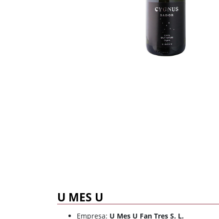
Dulce
Brandy
Oporto
Ron
Generoso
Otros
Todos los tipos
Todos los tipos
U MES U
Empresa:
U Mes U Fan Tres S. L.