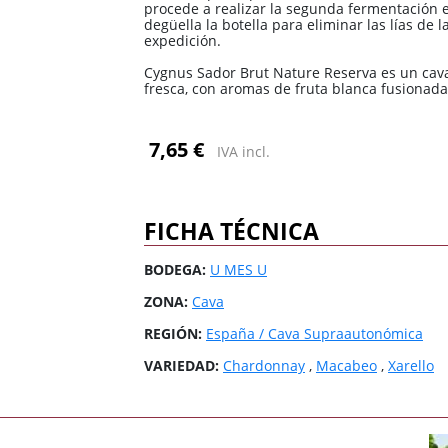
procede a realizar la segunda fermentación e
3 Riberas
3 Riberas
España / Galicia
España / Galicia
degüella la botella para eliminar las lías de 
expedición.
Abona
Abona
España / Islas
España / Islas
Baleares
Baleares
Cygnus Sador Brut Nature Reserva es un cava 
fresca, con aromas de fruta blanca fusionadas
España / Rioja
España / Rioja
Todas las zonas
Todas las zonas
Todos los países
Todos los países
7,65 €
IVA incl.
FICHA TÉCNICA
BODEGA:
U MES U
ZONA:
Cava
REGIÓN:
España / Cava Supraautonómica
VARIEDAD:
Chardonnay
,
Macabeo
,
Xarello