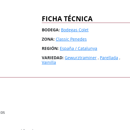
3 Riberas
3 Riberas
España / Galicia
España / Galicia
Abona
Abona
España / Islas
España / Islas
FICHA TÉCNICA
Baleares
Baleares
España / Rioja
España / Rioja
BODEGA:
Bodegas Colet
Todas las zonas
Todas las zonas
Todos los países
Todos los países
ZONA:
Classic Penedes
REGIÓN:
España / Catalunya
VARIEDAD:
Gewurztraminer
,
Parellada
,
Vainilla
cos