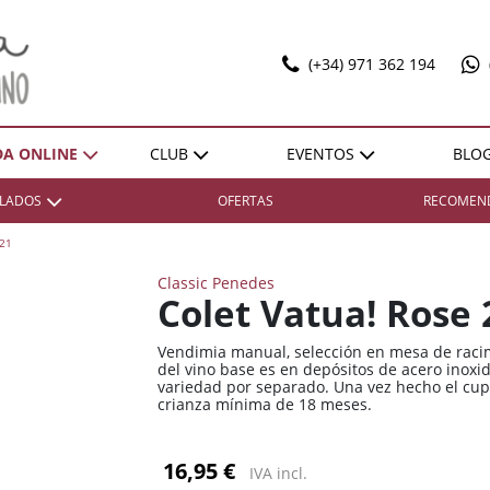
(+34) 971 362 194
DA ONLINE
CLUB
EVENTOS
BLO
T
ILADOS
OFERTAS
RECOMEN
SELECCIONES
EXPO POL MARBAN
ACTIVIDADES
DONES SOBRE LLENYA
21
ZONA
ZONA
REGIÓN
REGIÓN
VENTAJAS
Classic Penedes
Bierzo
Bierzo
España / Andalucía
España / Andalucía
HAZTE SOCIO
Colet Vatua! Rose
Cariñena
Cariñena
España / Castilla-La
España / Castilla-La
Mancha
Mancha
Vendimia manual, selección en mesa de racimo
Cava
Cava
del vino base es en depósitos de acero inox
España / Catalunya
España / Catalunya
variedad por separado. Una vez hecho el cu
Champagne
Champagne
crianza mínima de 18 meses.
España / Comunidad
España / Comunidad
Cognac
Cognac
Foral De Navarra
Foral De Navarra
16,95 €
Illes Balears
Illes Balears
España / Extremadura
España / Extremadura
IVA incl.