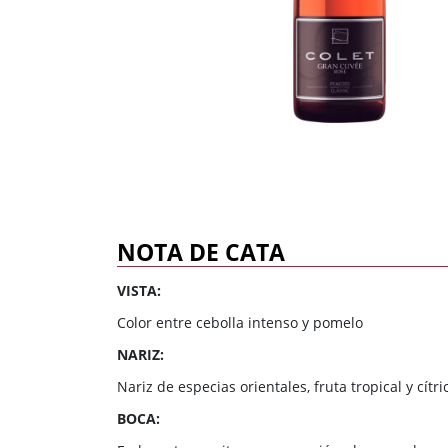
Dulce
Brandy
Oporto
Ron
Generoso
Otros
Todos los tipos
Todos los tipos
NOTA DE CATA
VISTA:
Color entre cebolla intenso y pomelo
NARIZ:
Nariz de especias orientales, fruta tropical y cítri
BOCA: