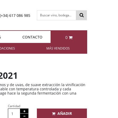
(+34) 617 086 985
Buscar vino, bodega...
G
CONTACTO
0
otal:
0,00 €
DACIONES
MÁS VENDIDOS
VER CESTA
Berta IL FATTO Grappa di
Enrique Mendoza
Chardonnay 2024
Brunello
 2021
11,35 €
49,95 €
s y de uvas, de suave extracción la vinificación
idable con temperatura controlada y cada
page hace la segunda fermentación con una
Bollinger Special Cuvée Brut
Berta NIBBIO Grappa di
Cantidad
Barbera
AÑADIR
85,95 €
49,95 €