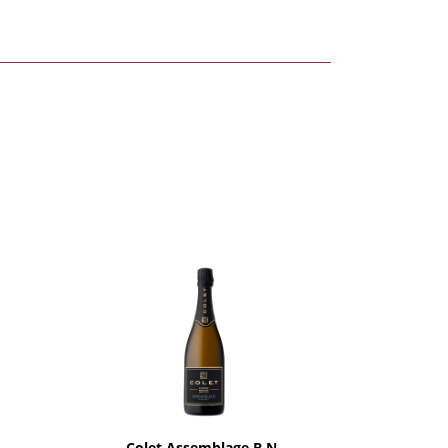
AÑADIR
Colet Assemblage B.N.