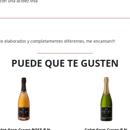
con una acidez viva
te elaborados y completamentes diferentes, me encantan!!!
PUEDE QUE TE GUSTEN
AÑADIR
AÑADIR
olet Gran Cuvee ROSE B.N.
Colet Gran Cuvee B.N.