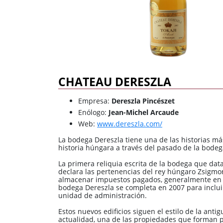
Dulce
Brandy
Oporto
Ron
Generoso
Otros
Todos los tipos
Todos los tipos
CHATEAU DERESZLA
Empresa:
Dereszla Pincészet
Enólogo:
Jean-Michel Arcaude
Web:
www.dereszla.com/
La bodega Dereszla tiene una de las historias más 
historia húngara a través del pasado de la bodeg
La primera reliquia escrita de la bodega que data
declara las pertenencias del rey húngaro Zsigmo
almacenar impuestos pagados, generalmente en vi
bodega Dereszla se completa en 2007 para incluir
unidad de administración.
Estos nuevos edificios siguen el estilo de la anti
actualidad, una de las propiedades que forman p