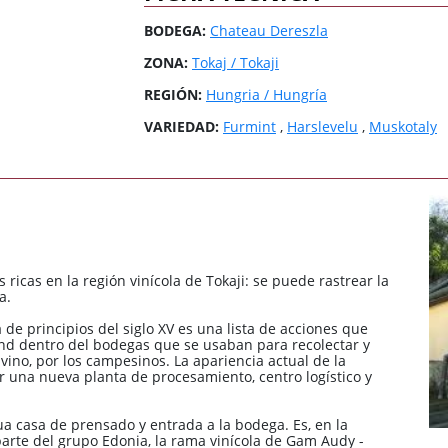
3 Riberas
3 Riberas
España / Galicia
España / Galicia
BODEGA:
Chateau Dereszla
Abona
Abona
España / Islas
España / Islas
Baleares
Baleares
ZONA:
Tokaj / Tokaji
España / Rioja
España / Rioja
REGIÓN:
Hungria / Hungría
VARIEDAD:
Furmint
,
Harslevelu
,
Muskotaly
Todas las zonas
Todas las zonas
Todos los países
Todos los países
ricas en la región vinícola de Tokaji: se puede rastrear la
a.
 de principios del siglo XV es una lista de acciones que
nd dentro del bodegas que se usaban para recolectar y
no, por los campesinos. La apariencia actual de la
 una nueva planta de procesamiento, centro logístico y
gua casa de prensado y entrada a la bodega. Es, en la
arte del grupo Edonia, la rama vinícola de Gam Audy -