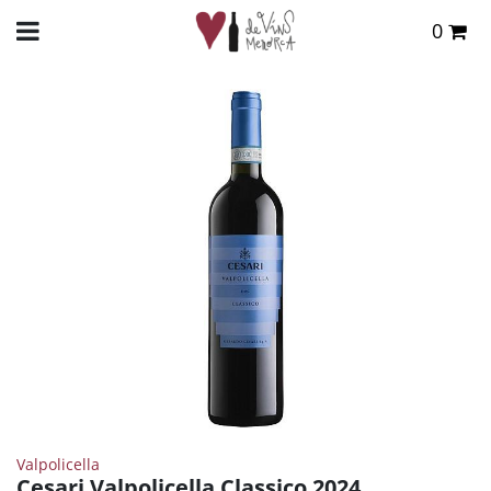
0
Total:
0,00 €
INICIO
>
TIENDA ONLINE
>
VINOS
>
TINTO
> CESARI VALPOLICELLA CLASSICO 2024
VER CESTA
Valpolicella
Cesari Valpolicella Classico 2024