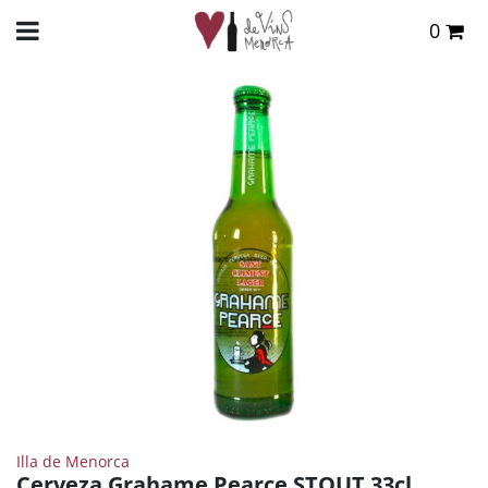
0
Total:
0,00 €
INICIO
>
TIENDA ONLINE
>
DESTILADOS
>
OTROS
> CERVEZA GRAHAME PEARCE STOUT
33CL.
VER CESTA
Illa de Menorca
Cerveza Grahame Pearce STOUT 33cl.