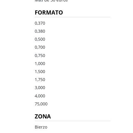
Dulce
Brandy
FORMATO
Oporto
Ron
Generoso
Otros
0,370
0,380
Todos los tipos
Todos los tipos
0,500
0,700
0,750
1,000
1,500
1,750
3,000
4,000
75,000
ZONA
Bierzo