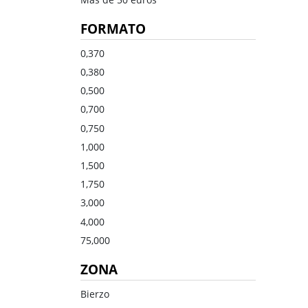
Dulce
Brandy
FORMATO
Oporto
Ron
Generoso
Otros
0,370
0,380
Todos los tipos
Todos los tipos
0,500
0,700
0,750
1,000
1,500
1,750
3,000
4,000
75,000
ZONA
Bierzo