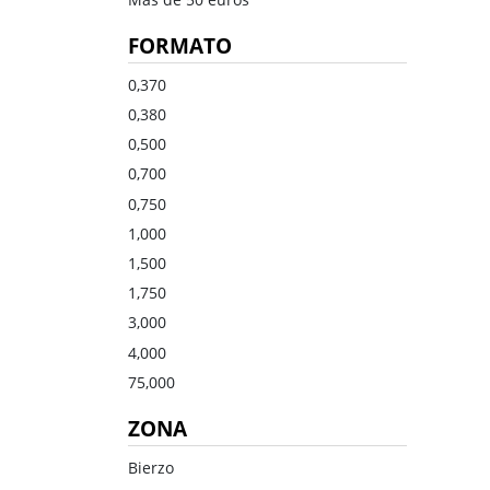
Dulce
Brandy
FORMATO
Oporto
Ron
Generoso
Otros
0,370
0,380
Todos los tipos
Todos los tipos
0,500
0,700
0,750
1,000
1,500
1,750
3,000
4,000
75,000
ZONA
Bierzo