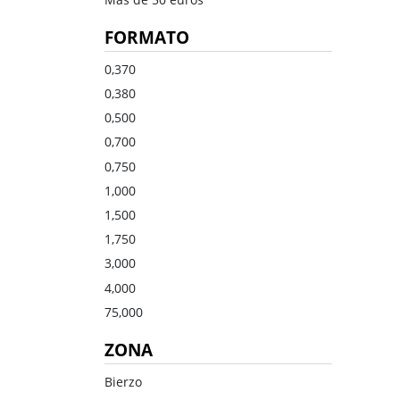
Dulce
Brandy
FORMATO
Oporto
Ron
Generoso
Otros
0,370
0,380
Todos los tipos
Todos los tipos
0,500
0,700
0,750
1,000
1,500
1,750
3,000
4,000
75,000
ZONA
Bierzo