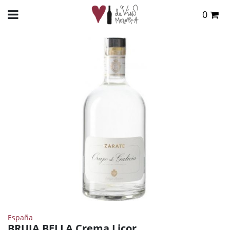
0
Total:
0,00 €
INICIO
>
TIENDA ONLINE
>
DESTILADOS
>
AGUARDIENTE
> BRUJA BELLA CREMA LICOR
VER CESTA
España
BRUJA BELLA Crema Licor