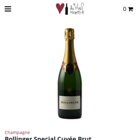
0
Total:
0,00 €
INICIO
>
TIENDA ONLINE
>
VINOS
>
CHAMPAGNE
> BOLLINGER SPECIAL CUVÉE BRUT
VER CESTA
Champagne
Bollinger Special Cuvée Brut