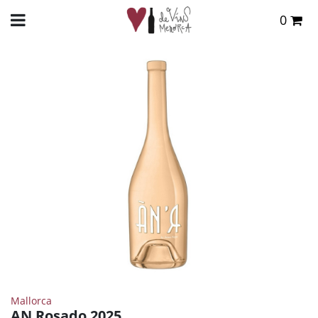
0
Total:
0,00 €
INICIO
>
TIENDA ONLINE
>
VINOS
>
ROSADO
> AN ROSADO 2025
VER CESTA
Mallorca
AN Rosado 2025