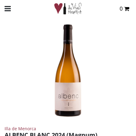
0
Total:
0,00 €
INICIO
>
TIENDA ONLINE
>
VINOS
>
BLANCO
> ALBENC BLANC 2024 (MAGNUM)
VER CESTA
Illa de Menorca
ALBENC BLANC 2024 (Magnum)