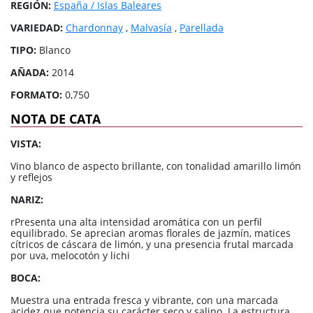
REGIÓN:
España / Islas Baleares
VARIEDAD:
Chardonnay
,
Malvasía
,
Parellada
TIPO:
Blanco
AÑADA:
2014
FORMATO:
0,750
NOTA DE CATA
VISTA:
Vino blanco de aspecto brillante, con tonalidad amarillo limón
y reflejos
NARIZ:
rPresenta una alta intensidad aromática con un perfil
equilibrado. Se aprecian aromas florales de jazmín, matices
cítricos de cáscara de limón, y una presencia frutal marcada
por uva, melocotón y lichi
BOCA:
Muestra una entrada fresca y vibrante, con una marcada
acidez que potencia su carácter seco y salino. La estructura