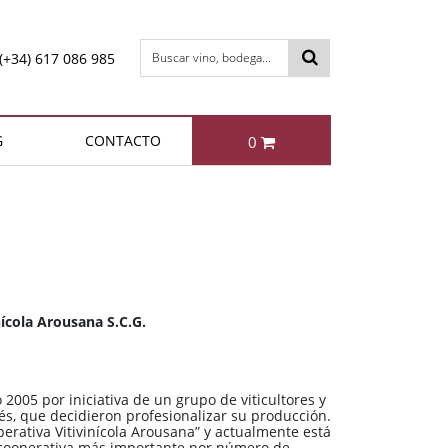
(+34) 617 086 985
Buscar vino, bodega...
G
CONTACTO
0
otal:
0,00 €
DACIONES
MÁS VENDIDOS
VER CESTA
Berta IL FATTO Grappa di
Enrique Mendoza
Chardonnay 2024
Brunello
11,35 €
49,95 €
ícola Arousana S.C.G.
Bollinger Special Cuvée Brut
Berta NIBBIO Grappa di
2005 por iniciativa de un grupo de viticultores y
Barbera
s, que decidieron profesionalizar su producción.
rativa Vitivinícola Arousana” y actualmente está
85,95 €
49,95 €
a cooperativa más importante por número de