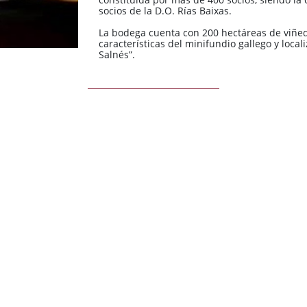
3 Riberas
3 Riberas
España / Galicia
España / Galicia
socios de la D.O. Rías Baixas.
Abona
Abona
España / Islas
España / Islas
La bodega cuenta con 200 hectáreas de viñed
Baleares
Baleares
características del minifundio gallego y local
Salnés”.
España / Rioja
España / Rioja
Todas las zonas
Todas las zonas
Todos los países
Todos los países