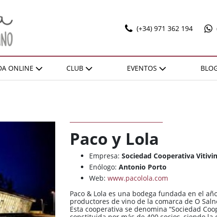
(+34) 971 362 194
DA ONLINE
CLUB
EVENTOS
BLO
T
ILADOS
OFERTAS
RECOMEN
SELECCIONES
EXPO POL MARBAN
ACTIVIDADES
DONES SOBRE LLENYA
ZONA
ZONA
REGIÓN
REGIÓN
VENTAJAS
Bierzo
Bierzo
España / Andalucía
España / Andalucía
HAZTE SOCIO
Paco y Lola
Cariñena
Cariñena
España / Castilla-La
España / Castilla-La
Mancha
Mancha
Empresa:
Sociedad Cooperativa Vitivin
Cava
Cava
Enólogo:
Antonio Porto
España / Catalunya
España / Catalunya
Champagne
Champagne
Web:
www.pacolola.com
España / Comunidad
España / Comunidad
Cognac
Cognac
Foral De Navarra
Foral De Navarra
Paco & Lola es una bodega fundada en el año 
productores de vino de la comarca de O Salné
Illes Balears
Illes Balears
España / Extremadura
España / Extremadura
Esta cooperativa se denomina “Sociedad Coope
constituida por más de 400 socios, siendo l