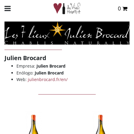
0
Total:
0,00 €
INICIO
>
DE VINS
>
BODEGAS
> JULIEN BROCARD
VER CESTA
Julien Brocard
Empresa:
Julien Brocard
Enólogo:
Julien Brocard
Web:
julienbrocard.fr/en/