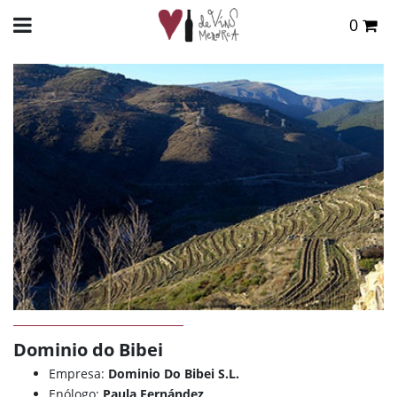
0
Total:
0,00 €
INICIO
>
DE VINS
>
BODEGAS
> DOMINIO DO BIBEI
VER CESTA
Dominio do Bibei
Empresa:
Dominio Do Bibei S.L.
Enólogo:
Paula Fernández