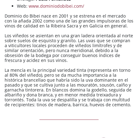
Web:
www.dominiodobibei.com/
Dominio do Bibei nace en 2001 y se estrena en el mercado
con la añada 2002 como una de las grandes impulsoras de los
vinos de calidad en la Ribeira Sacra y en Galicia en general.
Los viñedos se asientan en una gran ladera orientada al norte
sobre suelos de esquisto y granito. Las uvas que se compran
a viticultores locales proceden de viñedos limítrofes y de
similar orientación, pero nunca meridional, debido a la
obsesión de la bodega por conseguir buenos índices de
frescura y acidez en sus vinos.
La mencía es la principal variedad tinta (representa en torno
al 80% del viñedo), pero se da mucha importancia a la
histórica brancellao que habría sido la uva dominante en el
pasado y que se cultiva junto a las mouratón, sousón, caíño y
garnacha tintorera. En blancos domina la godello, seguida de
albariño y dona branca, y en menor medida treixadura y
torrontés. Toda la uva se despalilla y se trabaja con multitud
de recipientes: tinos de madera, barrica, huevos de cemento.