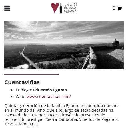
0
Total:
0,00 €
INICIO
>
DE VINS
>
BODEGAS
> CUENTAVIÑAS
VER CESTA
Cuentaviñas
Enólogo:
Eduerado Eguren
Web:
www.cuentavinas.com/
Quinta generación de la familia Eguren, reconocido nombre
en el mundo del vino, que a lo largo de estas décadas ha
consolidado su saber hacer a través de proyectos de
reconocido prestigio: Sierra Cantabria, Viñedos de Páganos,
Teso la Monja (…)