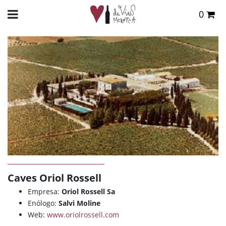
0
Total:
0,00 €
INICIO
>
DE VINS
>
BODEGAS
> CAVES ORIOL ROSSELL
VER CESTA
Caves Oriol Rossell
Empresa:
Oriol Rossell Sa
Enólogo:
Salvi Moline
Web:
www.oriolrossell.com