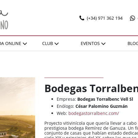
(+34) 971 362 194
DA ONLINE
CLUB
EVENTOS
BLO
T
ILADOS
OFERTAS
RECOMEN
SELECCIONES
EXPO POL MARBAN
ACTIVIDADES
DONES SOBRE LLENYA
ZONA
ZONA
REGIÓN
REGIÓN
VENTAJAS
Bierzo
Bierzo
España / Andalucía
España / Andalucía
HAZTE SOCIO
Bodegas Torralbe
Cariñena
Cariñena
España / Castilla-La
España / Castilla-La
Mancha
Mancha
Empresa:
Bodegas Torralbenc Vell Sl
Cava
Cava
Enólogo:
César Palomino Guzmán
España / Catalunya
España / Catalunya
Champagne
Champagne
Web:
bodegastorralbenc.com/
España / Comunidad
España / Comunidad
Cognac
Cognac
Foral De Navarra
Foral De Navarra
Proyecto vitivinícola que quería llevar a cabo
prestigiosa bodega Remírez de Ganuza. Un f
Illes Balears
Illes Balears
España / Extremadura
España / Extremadura
conjunto de casas que habían estado dedicadas
siglo XIX y principios del XX, sobre las que s