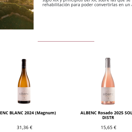
3 Riberas
3 Riberas
España / Galicia
España / Galicia
rehabilitación para poder convertirlas en un 
Abona
Abona
España / Islas
España / Islas
Baleares
Baleares
España / Rioja
España / Rioja
Todas las zonas
Todas las zonas
Todos los países
Todos los países
AÑADIR
AÑADIR
ENC BLANC 2024 (Magnum)
ALBENC Rosado 2025 SO
DISTR
31,36 €
15,65 €