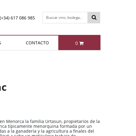
(+34) 617 086 985
Buscar vino, bodega...
G
CONTACTO
0
otal:
0,00 €
DACIONES
MÁS VENDIDOS
VER CESTA
Berta NIBBIO Grappa di
Enrique Mendoza
Chardonnay 2024
Barbera
nc
11,35 €
49,95 €
Bollinger Special Cuvée Brut
Berta IL FATTO Grappa di
 en Menorca la familia Urtasun, propietarios de la
Brunello
inca típicamente menorquina formada por un
 a la ganadería y la agricultura a finales del
85,95 €
49,95 €
e llevó a cabo un meticuloso trabajo de