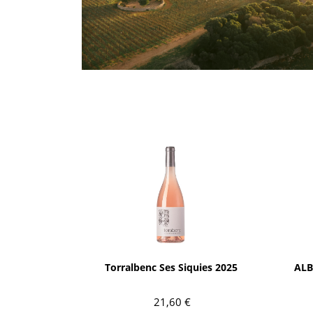
Dulce
Brandy
Oporto
Ron
Generoso
Otros
Todos los tipos
Todos los tipos
AÑADIR
Torralbenc Ses Siquies 2025
ALB
21,60 €