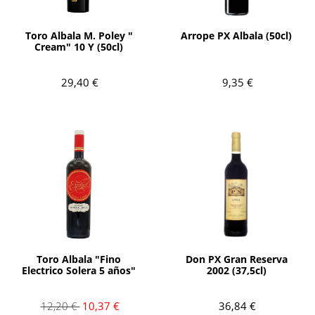
AÑADIR
AÑADIR
Toro Albala M. Poley "
Arrope PX Albala (50cl)
Cream" 10 Y (50cl)
29,40 €
9,35 €
AÑADIR
AÑADIR
Toro Albala "Fino
Don PX Gran Reserva
Electrico Solera 5 años"
2002 (37,5cl)
12,20 €
10,37 €
36,84 €