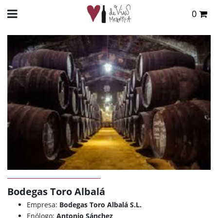
0
Total:
0,00 €
INICIO
>
DE VINS
>
BODEGAS
> BODEGAS TORO ALBALÁ
VER CESTA
Bodegas Toro Albalá
Empresa:
Bodegas Toro Albalá S.L.
Enólogo:
Antonio Sánchez