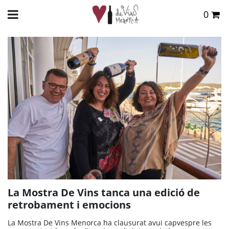
0
Total:
0,00 €
INICIO
>
BLOG
> LA MOSTRA DE VINS TANCA UNA EDICIÓ DE RETROBAMENT I
EMOCIONS
VER CESTA
La Mostra De Vins tanca una edició de
retrobament i emocions
La Mostra De Vins Menorca ha clausurat avui capvespre les