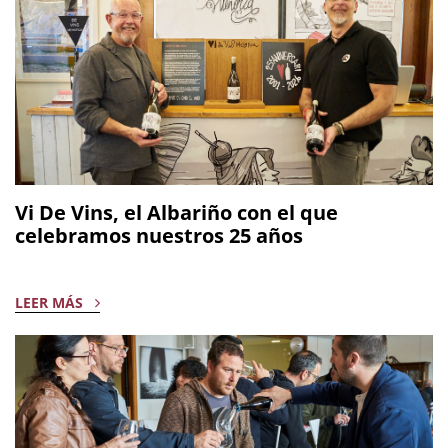
fins a Menorca i ha estat finalment Carlos Juaristi, amic íntim
qui ha recollit el guardó en nom de la família. “Conec en
Carlos Esteva de tota la vida i de fet, soc una mica culpable de
que acabés dedicat a recuperar la finca familiar de Can Ràfols
dels Caus perquè va ser durant una visita que vam fer
plegats allà quan li vaig deixar caure que allò no es podia
deixar perdre” ha explicat l’amic Juaristi quan ha rebut
emocionat l’escultura d’ullastre en forma d’ampolla de vi que
li ha lliurat Dani Boix.
Vi De Vins, el Albariño con el que
celebramos nuestros 25 años
LEER MÁS