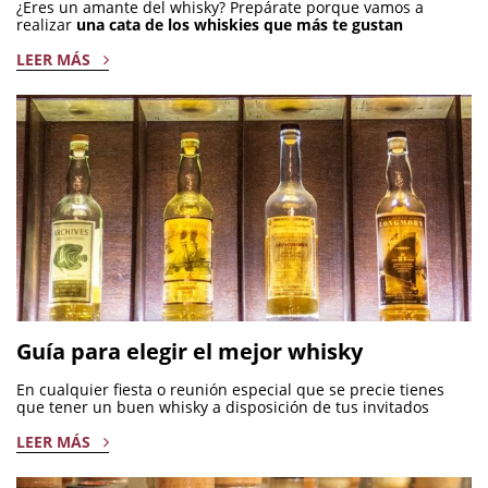
recuerdos de madera, musgo, cuero, hojas verdes y
¿Eres un amante del whisky? Prepárate porque vamos a
violetas.
realizar
una cata de los whiskies que más te gustan
los de la maduración
, que provienen de la barrica de
LEER MÁS
envejecimiento, su madera y las grasas. Suaves olores a
Jerez, Bourbon y otros licores, madera fresca, pinos,
manteca, miel, vainilla y caramelo.
En el
whisky escocés
Blended Mortlach & Laphroaig Double
Barrel
distinguirás
sugerentes nota de mantequilla salada y
pan de jengibre mezcladas con aceite de linaza y humo de
turba.
Guía para elegir el mejor whisky
En cualquier fiesta o reunión especial que se precie tienes
que tener un buen whisky a disposición de tus invitados
LEER MÁS