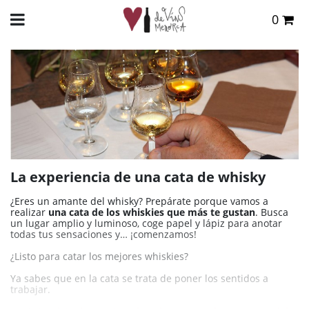
0
Total:
0,00 €
INICIO
>
BLOG
>
WHISKY
> LA EXPERIENCIA DE UNA CATA DE WHISKY
VER CESTA
La experiencia de una cata de whisky
¿Eres un amante del whisky? Prepárate porque vamos a
realizar
una cata de los whiskies que más te gustan
. Busca
un lugar amplio y luminoso, coge papel y lápiz para anotar
todas tus sensaciones y… ¡comenzamos!
¿Listo para catar los mejores whiskies?
Ya sabes que en la cata se trata de poner los sentidos a
trabajar.