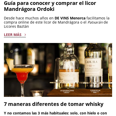
infusión de café y con macerado de hierbas en aguardiente
Guía para conocer y comprar el licor
de orujo. Y en Licor de moras silvestres.
Mandrágora Ordoki
Permanentemente ensayando nuevos productos con lo que
Desde hace muchos años en
DE VINS Menorca
facilitamos la
nos brinda la naturaleza.
compra online de este licor de Mandrágora o el
Patxarán
de
Licores Baztán
La Mandrágora o Sorginsalda, ¿conoces el caldo
de las brujas?
LEER MÁS
7 maneras diferentes de tomar whisky
Y no contamos las 3 más habituales: solo, con hielo o con