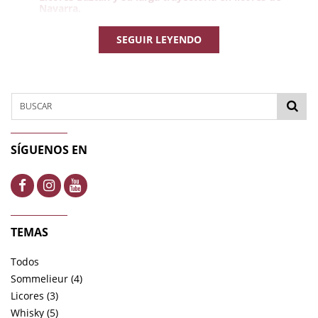
Navarra.
La Mandrágora o Sorginsalda, ¿conoces el caldo de las
brujas?
SEGUIR LEYENDO
Los efectos de una planta medicinal como la
Mandrágora.
Los mejores licores y aguardientes nacionales.
BUSCAR
Licores Baztán y su larga trayectoria en licores de
Navarra
SÍGUENOS EN
TEMAS
Todos
Sommelieur (4)
Licores (3)
Whisky (5)