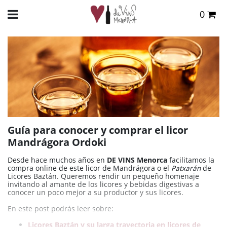
0
Total:
0,00 €
INICIO
>
BLOG
>
LICORES
> GUÍA PARA CONOCER Y COMPRAR EL LICOR MANDRÁGORA
ORDOKI
VER CESTA
Guía para conocer y comprar el licor
Mandrágora Ordoki
Desde hace muchos años en
DE VINS Menorca
facilitamos la
compra online de este licor de Mandrágora o el
Patxarán
de
Licores Baztán. Queremos rendir un pequeño homenaje
invitando al amante de los licores y bebidas digestivas a
conocer un poco mejor a su productor y sus licores.
En este post podrás leer sobre:
Licores Baztán y su larga trayectoria en licores de